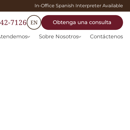
In-Office Spanish Interpreter Available
442-7126
EN
Obtenga una consulta
Atendemos
Sobre Nosotros
Contáctenos