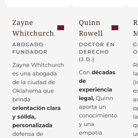
Zayne
Quinn
R
Whitchurch
Rowell
M
ABOGADO
DOCTOR EN
G
FUNDADOR
DERECHO
O
(J.D.)
Zayne Whitchurch
R
Con
décadas
es una abogada
l
de
de la ciudad de
(
experiencia
Oklahoma que
e
legal,
Quinn
brinda
a
aporta un
orientación clara
o
conocimiento
y sólida,
la
y una
personalizada
q
empatía
defensa de
u