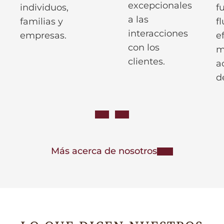
excepcionales
individuos,
f
a las
familias y
f
interacciones
empresas.
e
con los
m
clientes.
a
d
Más acerca de nosotros